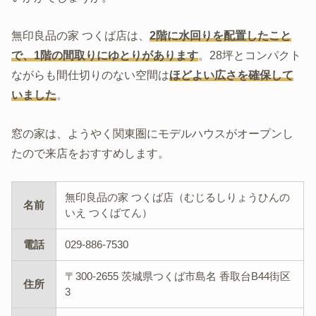
無印良品の家 つくば店は、
2階に水回りを配置したこと
で、1階の間取りにゆとりがあります
。28坪とコンパクト
ながらも間仕切りのない空間は
ほどよい広さを確保して
いました
。
窓の家は、ようやく関東圏にモデルハウスがオープンし
たので来店をおすすめします。
無印良品の家 つくば店（むじるしりょうひんの
名前
いえ つくばてん）
電話
029-886-7530
〒300-2655 茨城県つくば市島名 香取台B44街区
住所
3