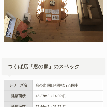
つくば店「窓の家」のスペック
シリーズ名
窓の家 間口4間×奥行3間半
建築面積
46.37m2（14.02坪）
延床面積
78.66m2（23.78坪）