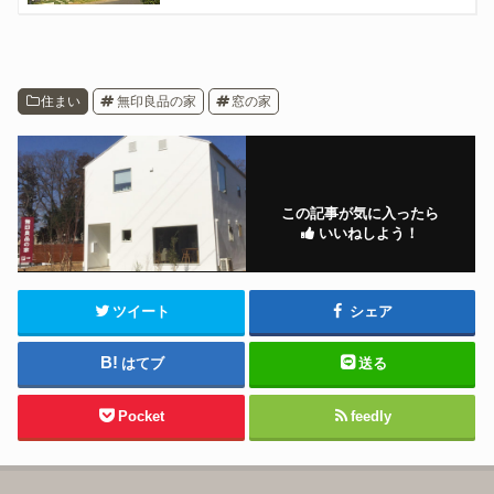
住まい
無印良品の家
窓の家
この記事が気に入ったら
いいねしよう！
ツイート
シェア
はてブ
送る
Pocket
feedly