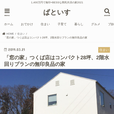
1,400万円で無印+BESSな県民共済の家2021
ぱといす
menu
search
ホーム
おでかけ
住まい
子育て
暮らし
グルメ
ブ
HOME
住まい
「窓の家」つくば店はコンパクト28坪、2階水回りプランの無印良品の家
2019.03.21
住まい
「窓の家」つくば店はコンパクト28坪、2階水
回りプランの無印良品の家