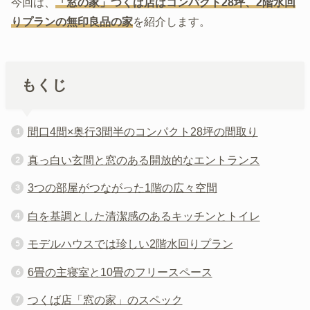
今回は、
「窓の家」つくば店はコンパクト28坪、2階水回
りプランの無印良品の家
を紹介します。
もくじ
間口4間×奥行3間半のコンパクト28坪の間取り
真っ白い玄間と窓のある開放的なエントランス
3つの部屋がつながった1階の広々空間
白を基調とした清潔感のあるキッチンとトイレ
モデルハウスでは珍しい2階水回りプラン
6畳の主寝室と10畳のフリースペース
つくば店「窓の家」のスペック