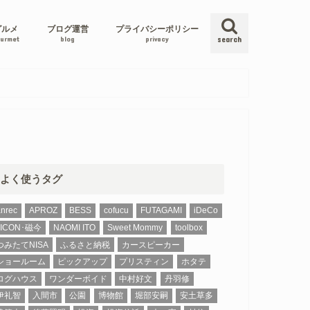
グルメ
ブログ運営
プライバシーポリシー
urmet
blog
privacy
search
よく使うタグ
anrec
APROZ
BESS
cofucu
FUTAGAMI
iDeCo
JICON･磁今
NAOMI ITO
Sweet Mommy
toolbox
つみたてNISA
ふるさと納税
カースピーカー
ショールーム
ピックアップ
プリスティン
ホタテ
ログハウス
ワンダーボイド
中村好文
丹羽修
伊礼智
入間市
公園
博物館
堀部安嗣
安土草多