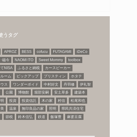
使うタグ
APROZ
BESS
cofucu
FUTAGAMI
iDeCo
N･磁今
NAOMI ITO
Sweet Mommy
toolbox
てNISA
ふるさと納税
カースピーカー
ールーム
ピックアップ
プリスティン
ホタテ
ハウス
ワンダーボイド
中村好文
丹羽修
伊礼智
市
公園
博物館
堀部安嗣
安土草多
建築本
照明
投資
投資信託
木の家
村信
松尾和也
智美
温泉
無印良品の家
照明
県民共済住宅
家
節税
鈴木信弘
鉄道
飯塚豊
麻婆豆腐