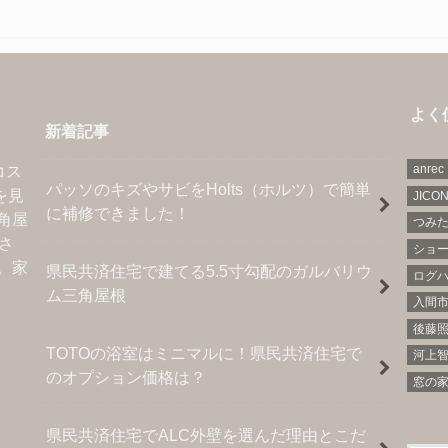
よく
新着記事
anrec
コス
パッソのキズやサビをHolts（ホルツ）で簡単
を見
JICO
に補修できました！
角屋
つみた
さ
ショ
。家
県民共済住宅で建てる5.5寸勾配のガルバリウ
ログ
ム三角屋根
入間
後藤
TOTOの浴室はミニマルに！県民共済住宅で
河上
のオプション価格は？
窓の
県民共済住宅でALC外壁を選んだ理由とこだ