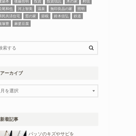
建築本
後藤照明
投資
投資信託
木の家
村信
松尾和也
河上智美
温泉
無印良品の家
照明
県民共済住宅
窓の家
節税
鈴木信弘
鉄道
飯塚豊
麻婆豆腐
アーカイブ
新着記事
パッソのキズやサビを