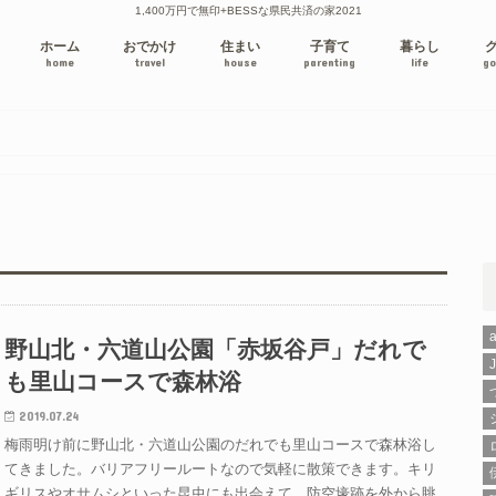
1,400万円で無印+BESSな県民共済の家2021
ホーム
おでかけ
住まい
子育て
暮らし
home
travel
house
parenting
life
go
野山北・六道山公園「赤坂谷戸」だれで
も里山コースで森林浴
2019.07.24
梅雨明け前に野山北・六道山公園のだれでも里山コースで森林浴し
てきました。バリアフリールートなので気軽に散策できます。キリ
ギリスやオサムシといった昆虫にも出会えて、防空壕跡を外から眺