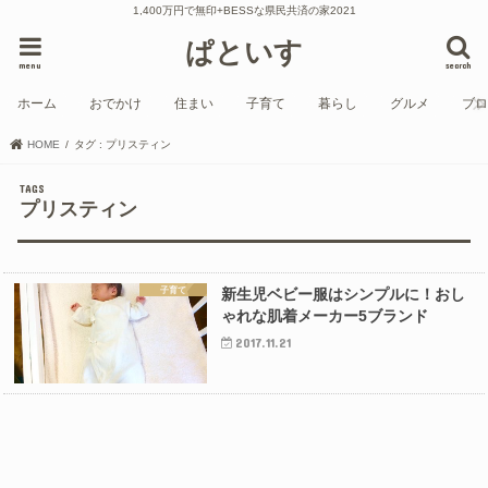
1,400万円で無印+BESSな県民共済の家2021
ぱといす
menu
search
ホーム
おでかけ
住まい
子育て
暮らし
グルメ
ブ
HOME
タグ : プリスティン
プリスティン
子育て
新生児ベビー服はシンプルに！おし
ゃれな肌着メーカー5ブランド
2017.11.21