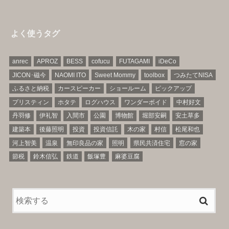
よく使うタグ
anrec
APROZ
BESS
cofucu
FUTAGAMI
iDeCo
JICON･磁今
NAOMI ITO
Sweet Mommy
toolbox
つみたてNISA
ふるさと納税
カースピーカー
ショールーム
ピックアップ
プリスティン
ホタテ
ログハウス
ワンダーボイド
中村好文
丹羽修
伊礼智
入間市
公園
博物館
堀部安嗣
安土草多
建築本
後藤照明
投資
投資信託
木の家
村信
松尾和也
河上智美
温泉
無印良品の家
照明
県民共済住宅
窓の家
節税
鈴木信弘
鉄道
飯塚豊
麻婆豆腐