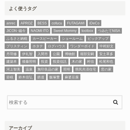
よく使うタグ
anrec
APROZ
BESS
cofucu
FUTAGAMI
iDeCo
JICON･磁今
NAOMI ITO
Sweet Mommy
toolbox
つみたてNISA
ふるさと納税
カースピーカー
ショールーム
ピックアップ
プリスティン
ホタテ
ログハウス
ワンダーボイド
中村好文
丹羽修
伊礼智
入間市
公園
博物館
堀部安嗣
安土草多
建築本
後藤照明
投資
投資信託
木の家
村信
松尾和也
河上智美
温泉
無印良品の家
照明
県民共済住宅
窓の家
節税
鈴木信弘
鉄道
飯塚豊
麻婆豆腐
アーカイブ